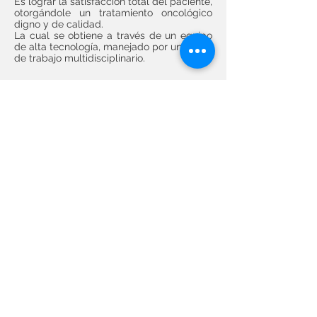
Es lograr la satisfacción total del paciente,
otorgándole un tratamiento oncológico
digno y de calidad.
La cual se obtiene a través de un equipo
de alta tecnología, manejado por un grupo
de trabajo multidisciplinario.
Descarga el libro completo
AQUÍ