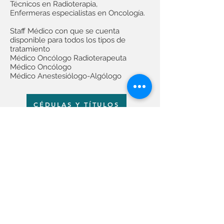
Técnicos en Radioterapia,
Enfermeras especialistas en Oncología.
Staff Médico con que se cuenta
disponible para todos los tipos de
tratamiento
Médico Oncólogo Radioterapeuta
Médico Oncólogo
Médico Anestesiólogo-Algólogo
CÉDULAS Y TÍTULOS
Calle Profr. Manuel Díaz
#725 Zona Pronaf, CP:
32315 Cd. Juárez,
Chihuahua, México.