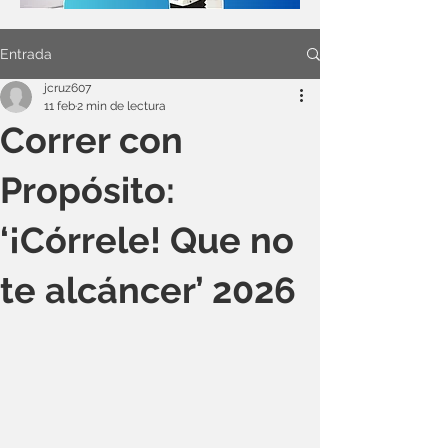
Entrada
jcruz607
11 feb
2 min de lectura
Correr con
Propósito:
‘¡Córrele! Que no
te alcáncer’ 2026