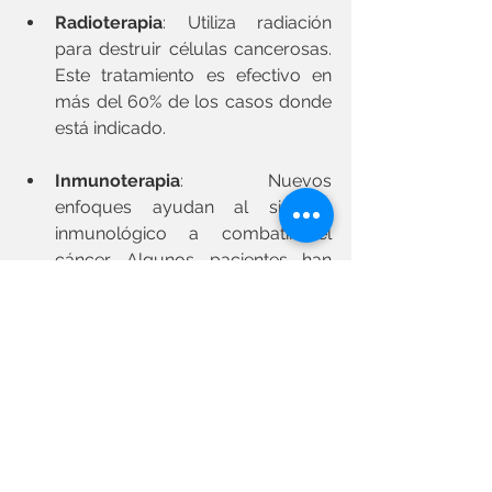
Radioterapia
: Utiliza radiación 
para destruir células cancerosas. 
Este tratamiento es efectivo en 
más del 60% de los casos donde 
está indicado.
Inmunoterapia
: Nuevos 
enfoques ayudan al sistema 
inmunológico a combatir el 
cáncer. Algunos pacientes han 
visto resultados positivos con 
tasas de respuesta que superan 
el 40%.
Es fundamental estar informado 
sobre las distintas alternativas de 
tratamiento y discutirlas con un 
oncólogo para determinar cuál es la 